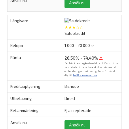
Ansök nu
★★★☆☆
Saldokredit
1 000 - 20 000 kr
26,50% - 74,40%
⚠
Det här är en högkostnadskredit. Om du inte
kan betala tillbaka hela skulden riskerar du
en betalningsanmärkning. För stöd, vänd
dig till
hallåkonsument.se
.
Bisnode
Direkt
Ej accepterade
Ansök nu