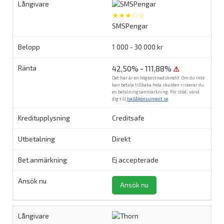
★★★☆☆
SMSPengar
1 000 - 30 000 kr
42,50% - 111,88%
⚠
Det här är en högkostnadskredit. Om du inte
kan betala tillbaka hela skulden riskerar du
en betalningsanmärkning. För stöd, vänd
dig till
hallåkonsument.se
.
Creditsafe
Direkt
Ej accepterade
Ansök nu