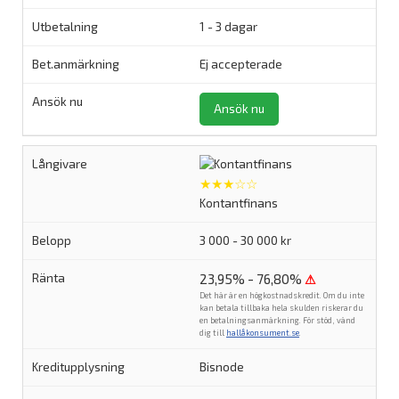
1 - 3 dagar
Ej accepterade
Ansök nu
★★★☆☆
Kontantfinans
3 000 - 30 000 kr
23,95% - 76,80%
⚠
Det här är en högkostnadskredit. Om du inte
kan betala tillbaka hela skulden riskerar du
en betalningsanmärkning. För stöd, vänd
dig till
hallåkonsument.se
.
Bisnode