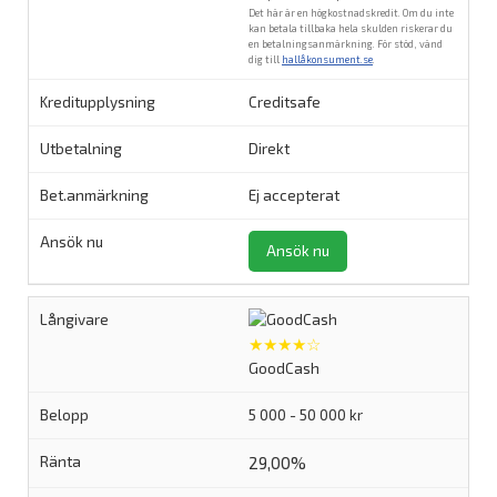
Det här är en högkostnadskredit. Om du inte
kan betala tillbaka hela skulden riskerar du
en betalningsanmärkning. För stöd, vänd
dig till
hallåkonsument.se
.
Creditsafe
Direkt
Ej accepterat
Ansök nu
★★★★☆
GoodCash
5 000 - 50 000 kr
29,00%