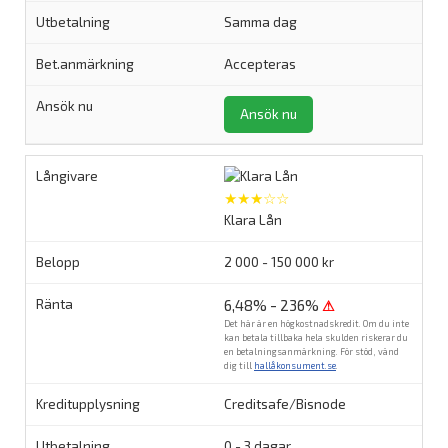
Samma dag
Accepteras
Ansök nu
★★★☆☆
Klara Lån
2 000 - 150 000 kr
6,48% - 236%
⚠
Det här är en högkostnadskredit. Om du inte
kan betala tillbaka hela skulden riskerar du
en betalningsanmärkning. För stöd, vänd
dig till
hallåkonsument.se
.
Creditsafe/Bisnode
0 - 3 dagar