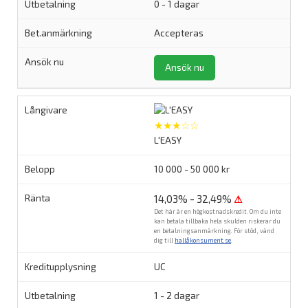
0 - 1 dagar
Accepteras
Ansök nu
★★★☆☆
L'EASY
10 000 - 50 000 kr
14,03% - 32,49%
⚠
Det här är en högkostnadskredit. Om du inte
kan betala tillbaka hela skulden riskerar du
en betalningsanmärkning. För stöd, vänd
dig till
hallåkonsument.se
.
UC
1 - 2 dagar