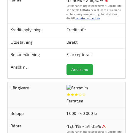
43,50% - 236,50%
⚠
Det här är en högkostnadskredit. Om du inte
kan betala tillbaka hela skulden riskerar du
en betalningsanmärkning. För stöd, vänd
dig till
hallåkonsument.se
.
Creditsafe
Direkt
Ej accepterat
Ansök nu
★★★☆☆
Ferratum
1 000 - 40 000 kr
47,64% - 54,05%
⚠
Det här är en högkostnadskredit. Om du inte