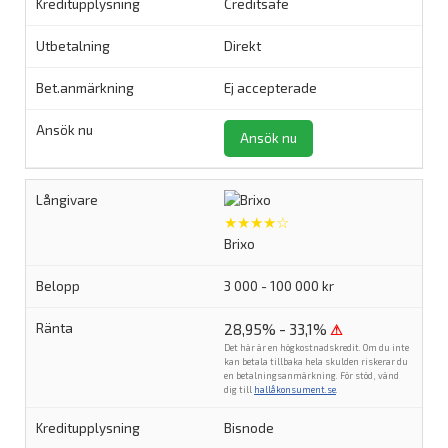
Creditsafe
Direkt
Ej accepterade
Ansök nu
★★★★☆
Brixo
3 000 - 100 000 kr
28,95% - 33,1%
⚠
Det här är en högkostnadskredit. Om du inte
kan betala tillbaka hela skulden riskerar du
en betalningsanmärkning. För stöd, vänd
dig till
hallåkonsument.se
.
Bisnode