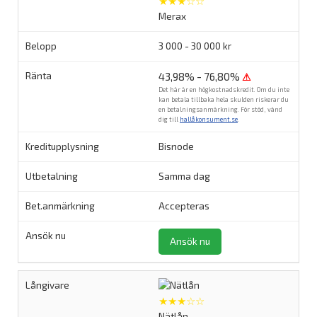
★★★☆☆
Merax
3 000 - 30 000 kr
43,98% - 76,80%
⚠
Det här är en högkostnadskredit. Om du inte
kan betala tillbaka hela skulden riskerar du
en betalningsanmärkning. För stöd, vänd
dig till
hallåkonsument.se
.
Bisnode
Samma dag
Accepteras
Ansök nu
★★★☆☆
Nätlån