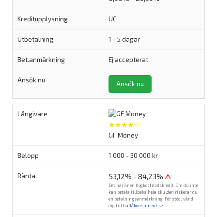
UC
1 - 5 dagar
Ej accepterat
Ansök nu
★★★★☆
GF Money
1 000 - 30 000 kr
53,12% - 84,23%
⚠
Det här är en högkostnadskredit. Om du inte
kan betala tillbaka hela skulden riskerar du
en betalningsanmärkning. För stöd, vänd
dig till
hallåkonsument.se
.