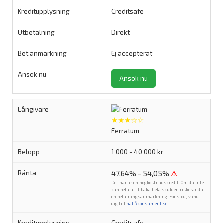
Creditsafe
Direkt
Ej accepterat
Ansök nu
★★★☆☆
Ferratum
1 000 - 40 000 kr
47,64% - 54,05%
⚠
Det här är en högkostnadskredit. Om du inte
kan betala tillbaka hela skulden riskerar du
en betalningsanmärkning. För stöd, vänd
dig till
hallåkonsument.se
.
Creditsafe