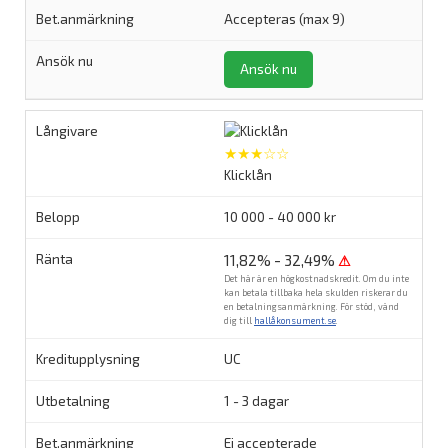
Accepteras (max 9)
Ansök nu
★★★☆☆
Klicklån
10 000 - 40 000 kr
11,82% - 32,49%
⚠
Det här är en högkostnadskredit. Om du inte
kan betala tillbaka hela skulden riskerar du
en betalningsanmärkning. För stöd, vänd
dig till
hallåkonsument.se
.
UC
1 - 3 dagar
Ej accepterade