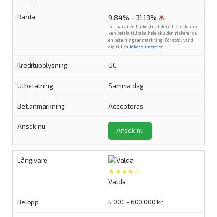
9,84% - 31,13%
⚠
Det här är en högkostnadskredit. Om du inte
kan betala tillbaka hela skulden riskerar du
en betalningsanmärkning. För stöd, vänd
dig till
hallåkonsument.se
.
UC
Samma dag
Accepteras
Ansök nu
★★★★☆
Valda
5 000 - 600 000 kr