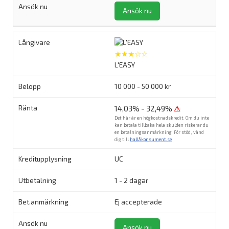
Ansök nu
★★★☆☆
L'EASY
10 000 - 50 000 kr
14,03% - 32,49%
⚠
Det här är en högkostnadskredit. Om du inte
kan betala tillbaka hela skulden riskerar du
en betalningsanmärkning. För stöd, vänd
dig till
hallåkonsument.se
.
UC
1 - 2 dagar
Ej accepterade
Ansök nu