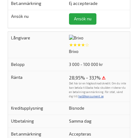
Ej accepterade
Ansök nu
★★★★☆
Brixo
3 000 - 100 000 kr
28,95% - 33,1%
⚠
Det här är en högkostnadskredit. Om du inte
kan betala tillbaka hela skulden riskerar du
en betalningsanmärkning. För stöd, vänd
dig till
hallåkonsument.se
.
Bisnode
Samma dag
Accepteras