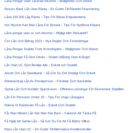
Låna Pengar Utan Taxerad Inkomst – Möjligheter Och Risker
Resurs Bank Lån Utan Ränta – En Guide Till Räntefri Finansiering
Låna 100 000 Låg Ränta – Tips För Bästa Erbjudandena
Hur Mycket Kan Man Låna För Bostad – Tips För Nyblivna Köpare
Låna pengar utan uc och inkomst – Möjligt eller Riskabelt?
Csn Lån Och Bidrag 2023 – Nya Regler Och Förändringar
Låna Pengar Snabbt Trots Kronofogden – Möjligheter Och Risker
Låna Pengar Få Dem Direkt – Snabb Utlåning Utan Krångel
Lån Utan UC Som Beviljar Alla – Enkelt och Snabbt
Ansök Om Lån Swedbank – Så Gör Du Det Smidigt Och Enkelt
Ränteavdrag Lån Av Privatperson – Fördelar Och Nackdelar
Samla Lån Och Krediter Sjukskriven – Effektiva Lösningar För Ekonomisk Stabilitet
Lån För Personer Under 25 – Tips För Unga Låntagare
Räkna Ut Räntesats På Lån – Enkelt Och Snabbt
Får Man Mindre Lån När Man Har Barn – Faktorer Att Tänka På
Få Hjälp Att Samla Lån – Så Gör Du För Att Få Bättre Villkor
Klara Lån Utan UC – En Guide Till Alternativa Kreditkontroller