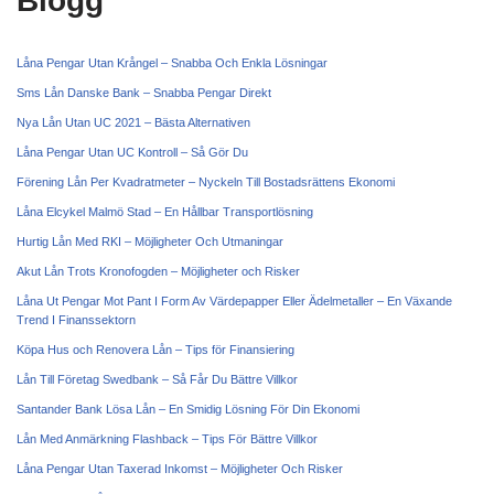
Blogg
Låna Pengar Utan Krångel – Snabba Och Enkla Lösningar
Sms Lån Danske Bank – Snabba Pengar Direkt
Nya Lån Utan UC 2021 – Bästa Alternativen
Låna Pengar Utan UC Kontroll – Så Gör Du
Förening Lån Per Kvadratmeter – Nyckeln Till Bostadsrättens Ekonomi
Låna Elcykel Malmö Stad – En Hållbar Transportlösning
Hurtig Lån Med RKI – Möjligheter Och Utmaningar
Akut Lån Trots Kronofogden – Möjligheter och Risker
Låna Ut Pengar Mot Pant I Form Av Värdepapper Eller Ädelmetaller – En Växande
Trend I Finanssektorn
Köpa Hus och Renovera Lån – Tips för Finansiering
Lån Till Företag Swedbank – Så Får Du Bättre Villkor
Santander Bank Lösa Lån – En Smidig Lösning För Din Ekonomi
Lån Med Anmärkning Flashback – Tips För Bättre Villkor
Låna Pengar Utan Taxerad Inkomst – Möjligheter Och Risker