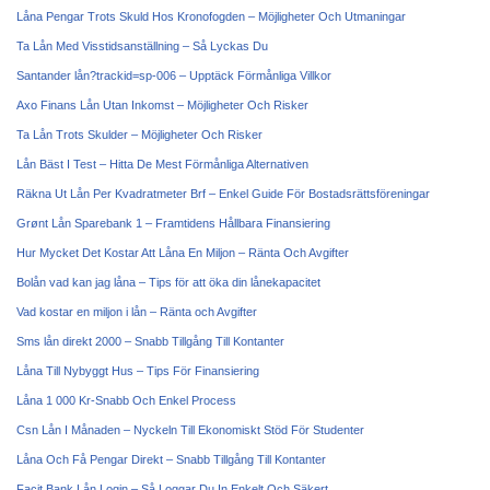
Låna Pengar Trots Skuld Hos Kronofogden – Möjligheter Och Utmaningar
Ta Lån Med Visstidsanställning – Så Lyckas Du
Santander lån?trackid=sp-006 – Upptäck Förmånliga Villkor
Axo Finans Lån Utan Inkomst – Möjligheter Och Risker
Ta Lån Trots Skulder – Möjligheter Och Risker
Lån Bäst I Test – Hitta De Mest Förmånliga Alternativen
Räkna Ut Lån Per Kvadratmeter Brf – Enkel Guide För Bostadsrättsföreningar
Grønt Lån Sparebank 1 – Framtidens Hållbara Finansiering
Hur Mycket Det Kostar Att Låna En Miljon – Ränta Och Avgifter
Bolån vad kan jag låna – Tips för att öka din lånekapacitet
Vad kostar en miljon i lån – Ränta och Avgifter
Sms lån direkt 2000 – Snabb Tillgång Till Kontanter
Låna Till Nybyggt Hus – Tips För Finansiering
Låna 1 000 Kr-Snabb Och Enkel Process
Csn Lån I Månaden – Nyckeln Till Ekonomiskt Stöd För Studenter
Låna Och Få Pengar Direkt – Snabb Tillgång Till Kontanter
Facit Bank Lån Login – Så Loggar Du In Enkelt Och Säkert