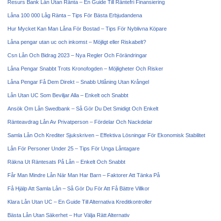
Resurs Bank Lån Utan Ränta – En Guide Till Räntefri Finansiering
Låna 100 000 Låg Ränta – Tips För Bästa Erbjudandena
Hur Mycket Kan Man Låna För Bostad – Tips För Nyblivna Köpare
Låna pengar utan uc och inkomst – Möjligt eller Riskabelt?
Csn Lån Och Bidrag 2023 – Nya Regler Och Förändringar
Låna Pengar Snabbt Trots Kronofogden – Möjligheter Och Risker
Låna Pengar Få Dem Direkt – Snabb Utlåning Utan Krångel
Lån Utan UC Som Beviljar Alla – Enkelt och Snabbt
Ansök Om Lån Swedbank – Så Gör Du Det Smidigt Och Enkelt
Ränteavdrag Lån Av Privatperson – Fördelar Och Nackdelar
Samla Lån Och Krediter Sjukskriven – Effektiva Lösningar För Ekonomisk Stabilitet
Lån För Personer Under 25 – Tips För Unga Låntagare
Räkna Ut Räntesats På Lån – Enkelt Och Snabbt
Får Man Mindre Lån När Man Har Barn – Faktorer Att Tänka På
Få Hjälp Att Samla Lån – Så Gör Du För Att Få Bättre Villkor
Klara Lån Utan UC – En Guide Till Alternativa Kreditkontroller
Bästa Lån Utan Säkerhet – Hur Välja Rätt Alternativ