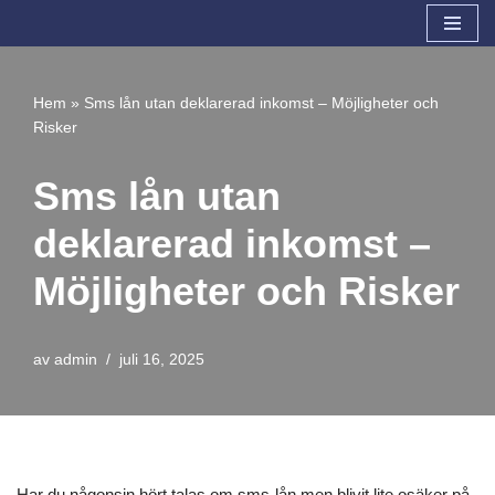
Hoppa
till
Hem
»
Sms lån utan deklarerad inkomst – Möjligheter och
innehåll
Risker
Sms lån utan
deklarerad inkomst –
Möjligheter och Risker
av
admin
juli 16, 2025
Har du någonsin hört talas om sms-lån men blivit lite osäker på