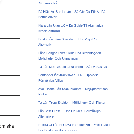
Att Tänka På
Få Hjälp Att Samla Lån – Så Gör Du För Att Få
Bättre Villkor
Klara Lån Utan UC – En Guide Till Alternativa
Kreditkontroller
Bästa Lån Utan Säkerhet – Hur Välja Rätt
Alternativ
Låna Pengar Trots Skuld Hos Kronofogden –
Möjligheter Och Utmaningar
Ta Lån Med Visstidsanställning – Så Lyckas Du
Santander lån?trackid=sp-006 – Upptäck
Förmånliga Villkor
Axo Finans Lån Utan Inkomst – Möjligheter Och
Risker
Ta Lån Trots Skulder – Möjligheter Och Risker
Lån Bäst I Test – Hitta De Mest Förmånliga
Alternativen
Räkna Ut Lån Per Kvadratmeter Brf – Enkel Guide
nomiska
För Bostadsrättsföreningar