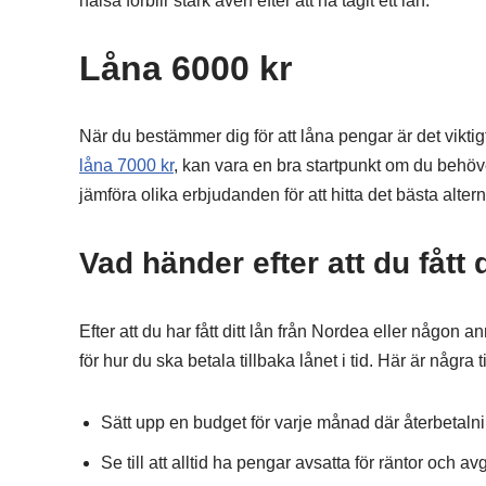
hälsa förblir stark även efter att ha tagit ett lån.
Låna 6000 kr
När du bestämmer dig för att låna pengar är det viktigt 
låna 7000 kr
, kan vara en bra startpunkt om du behöver 
jämföra olika erbjudanden för att hitta det bästa alterna
Vad händer efter att du fått d
Efter att du har fått ditt lån från Nordea eller någon 
för hur du ska betala tillbaka lånet i tid. Här är några t
Sätt upp en budget för varje månad där återbetalni
Se till att alltid ha pengar avsatta för räntor och avgi