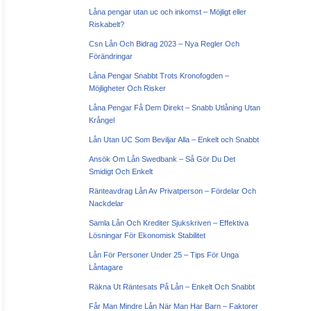
Låna pengar utan uc och inkomst – Möjligt eller
Riskabelt?
Csn Lån Och Bidrag 2023 – Nya Regler Och
Förändringar
Låna Pengar Snabbt Trots Kronofogden –
Möjligheter Och Risker
Låna Pengar Få Dem Direkt – Snabb Utlåning Utan
Krångel
Lån Utan UC Som Beviljar Alla – Enkelt och Snabbt
Ansök Om Lån Swedbank – Så Gör Du Det
Smidigt Och Enkelt
Ränteavdrag Lån Av Privatperson – Fördelar Och
Nackdelar
Samla Lån Och Krediter Sjukskriven – Effektiva
Lösningar För Ekonomisk Stabilitet
Lån För Personer Under 25 – Tips För Unga
Låntagare
Räkna Ut Räntesats På Lån – Enkelt Och Snabbt
Får Man Mindre Lån När Man Har Barn – Faktorer