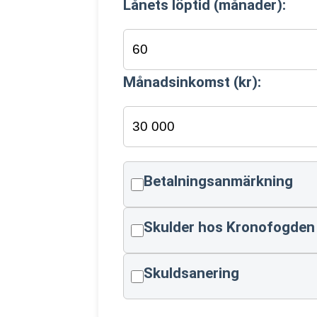
Lånets löptid (månader):
Månadsinkomst (kr):
Betalningsanmärkning
Skulder hos Kronofogden
Skuldsanering