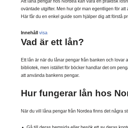
Att låna pengar hos Nordea kan vara en praktisk lösni
oväntade utgifter. Men hur gör man egentligen för a
Här får du en enkel guide som hjälper dig att förstå 
Innehåll
visa
Vad är ett lån?
Ett lån är när du lånar pengar från banken och lovar at
bibliotek, men istället för böcker handlar det om peng
att använda bankens pengar.
Hur fungerar lån hos N
När du vill låna pengar från Nordea finns det några st
Gå till deras hemsida eller besök ett av deras kont