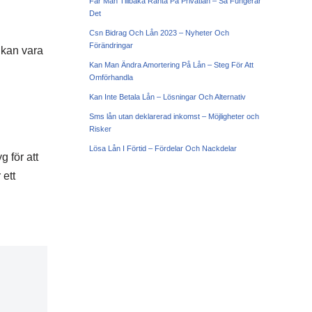
Får Man Tillbaka Ränta På Privatlån – Så Fungerar
Det
Csn Bidrag Och Lån 2023 – Nyheter Och
Förändringar
 kan vara
Kan Man Ändra Amortering På Lån – Steg För Att
Omförhandla
Kan Inte Betala Lån – Lösningar Och Alternativ
Sms lån utan deklarerad inkomst – Möjligheter och
Risker
Lösa Lån I Förtid – Fördelar Och Nackdelar
g för att
 ett