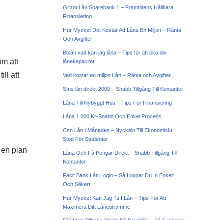
Grønt Lån Sparebank 1 – Framtidens Hållbara
Finansiering
Hur Mycket Det Kostar Att Låna En Miljon – Ränta
Och Avgifter
Bolån vad kan jag låna – Tips för att öka din
om att
lånekapacitet
ll att
Vad kostar en miljon i lån – Ränta och Avgifter
Sms lån direkt 2000 – Snabb Tillgång Till Kontanter
Låna Till Nybyggt Hus – Tips För Finansiering
Låna 1 000 Kr-Snabb Och Enkel Process
Csn Lån I Månaden – Nyckeln Till Ekonomiskt
Stöd För Studenter
a en plan
Låna Och Få Pengar Direkt – Snabb Tillgång Till
Kontanter
Facit Bank Lån Login – Så Loggar Du In Enkelt
Och Säkert
Hur Mycket Kan Jag Ta I Lån – Tips För Att
Maximera Ditt Låneutrymme