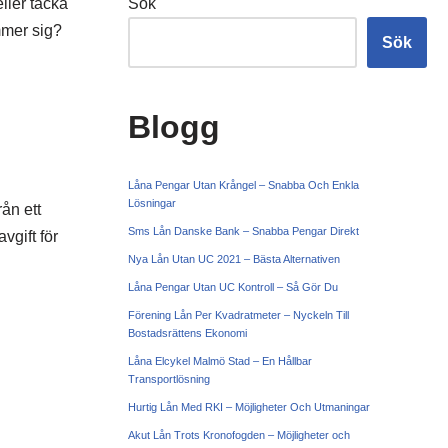
ller täcka
Sök
mmer sig?
Sök
Blogg
Låna Pengar Utan Krångel – Snabba Och Enkla
Lösningar
rån ett
Sms Lån Danske Bank – Snabba Pengar Direkt
vgift för
Nya Lån Utan UC 2021 – Bästa Alternativen
Låna Pengar Utan UC Kontroll – Så Gör Du
Förening Lån Per Kvadratmeter – Nyckeln Till
Bostadsrättens Ekonomi
Låna Elcykel Malmö Stad – En Hållbar
Transportlösning
Hurtig Lån Med RKI – Möjligheter Och Utmaningar
Akut Lån Trots Kronofogden – Möjligheter och