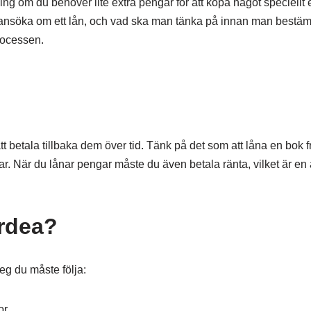
ng om du behöver lite extra pengar för att köpa något speciellt e
tt ansöka om ett lån, och vad ska man tänka på innan man bestä
processen.
t betala tillbaka dem över tid. Tänk på det som att låna en bok f
ar. När du lånar pengar måste du även betala ränta, vilket är en a
ordea?
eg du måste följa:
or.