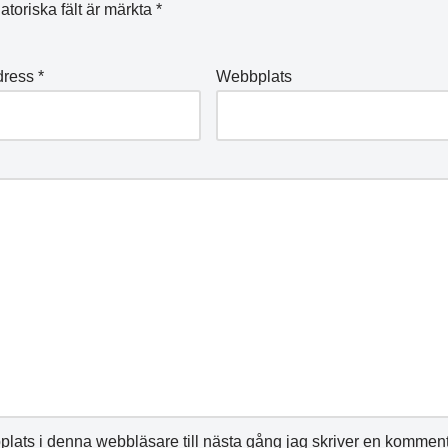
atoriska fält är märkta
*
dress
*
Webbplats
lats i denna webbläsare till nästa gång jag skriver en komment