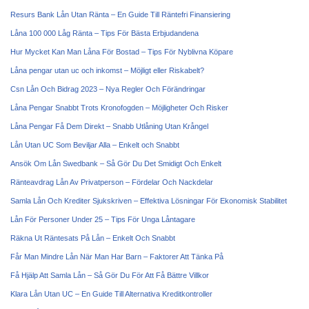
Resurs Bank Lån Utan Ränta – En Guide Till Räntefri Finansiering
Låna 100 000 Låg Ränta – Tips För Bästa Erbjudandena
Hur Mycket Kan Man Låna För Bostad – Tips För Nyblivna Köpare
Låna pengar utan uc och inkomst – Möjligt eller Riskabelt?
Csn Lån Och Bidrag 2023 – Nya Regler Och Förändringar
Låna Pengar Snabbt Trots Kronofogden – Möjligheter Och Risker
Låna Pengar Få Dem Direkt – Snabb Utlåning Utan Krångel
Lån Utan UC Som Beviljar Alla – Enkelt och Snabbt
Ansök Om Lån Swedbank – Så Gör Du Det Smidigt Och Enkelt
Ränteavdrag Lån Av Privatperson – Fördelar Och Nackdelar
Samla Lån Och Krediter Sjukskriven – Effektiva Lösningar För Ekonomisk Stabilitet
Lån För Personer Under 25 – Tips För Unga Låntagare
Räkna Ut Räntesats På Lån – Enkelt Och Snabbt
Får Man Mindre Lån När Man Har Barn – Faktorer Att Tänka På
Få Hjälp Att Samla Lån – Så Gör Du För Att Få Bättre Villkor
Klara Lån Utan UC – En Guide Till Alternativa Kreditkontroller