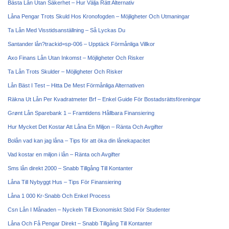
Bästa Lån Utan Säkerhet – Hur Välja Rätt Alternativ
Låna Pengar Trots Skuld Hos Kronofogden – Möjligheter Och Utmaningar
Ta Lån Med Visstidsanställning – Så Lyckas Du
Santander lån?trackid=sp-006 – Upptäck Förmånliga Villkor
Axo Finans Lån Utan Inkomst – Möjligheter Och Risker
Ta Lån Trots Skulder – Möjligheter Och Risker
Lån Bäst I Test – Hitta De Mest Förmånliga Alternativen
Räkna Ut Lån Per Kvadratmeter Brf – Enkel Guide För Bostadsrättsföreningar
Grønt Lån Sparebank 1 – Framtidens Hållbara Finansiering
Hur Mycket Det Kostar Att Låna En Miljon – Ränta Och Avgifter
Bolån vad kan jag låna – Tips för att öka din lånekapacitet
Vad kostar en miljon i lån – Ränta och Avgifter
Sms lån direkt 2000 – Snabb Tillgång Till Kontanter
Låna Till Nybyggt Hus – Tips För Finansiering
Låna 1 000 Kr-Snabb Och Enkel Process
Csn Lån I Månaden – Nyckeln Till Ekonomiskt Stöd För Studenter
Låna Och Få Pengar Direkt – Snabb Tillgång Till Kontanter