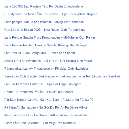
Låna 100 000 Låg Ränta – Tips För Bästa Erbjudandena
Hur Mycket Kan Man Låna För Bostad – Tips För Nyblivna Köpare
Låna pengar utan uc och inkomst – Möjligt eller Riskabelt?
Csn Lån Och Bidrag 2023 – Nya Regler Och Förändringar
Låna Pengar Snabbt Trots Kronofogden – Möjligheter Och Risker
Låna Pengar Få Dem Direkt – Snabb Utlåning Utan Krångel
Lån Utan UC Som Beviljar Alla – Enkelt och Snabbt
Ansök Om Lån Swedbank – Så Gör Du Det Smidigt Och Enkelt
Ränteavdrag Lån Av Privatperson – Fördelar Och Nackdelar
Samla Lån Och Krediter Sjukskriven – Effektiva Lösningar För Ekonomisk Stabilitet
Lån För Personer Under 25 – Tips För Unga Låntagare
Räkna Ut Räntesats På Lån – Enkelt Och Snabbt
Får Man Mindre Lån När Man Har Barn – Faktorer Att Tänka På
Få Hjälp Att Samla Lån – Så Gör Du För Att Få Bättre Villkor
Klara Lån Utan UC – En Guide Till Alternativa Kreditkontroller
Bästa Lån Utan Säkerhet – Hur Välja Rätt Alternativ