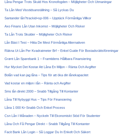
Låna Pengar Trots Skuld Hos Kronofogden – Möjligheter Och Utmaningar
Ta Lån Med Visstidsanställning – Så Lyckas Du
Santander lån?trackid=sp-006 – Upptäck Förmånliga Villkor
Axo Finans Lån Utan Inkomst – Möjligheter Och Risker
Ta Lån Trots Skulder – Möjligheter Och Risker
Lån Bäst I Test – Hitta De Mest Förmånliga Alternativen
Räkna Ut Lån Per Kvadratmeter Brf – Enkel Guide För Bostadsrättsföreningar
Grønt Lån Sparebank 1 – Framtidens Hållbara Finansiering
Hur Mycket Det Kostar Att Låna En Miljon – Ränta Och Avgifter
Bolån vad kan jag låna – Tips för att öka din lånekapacitet
Vad kostar en miljon i lån – Ränta och Avgifter
Sms lån direkt 2000 – Snabb Tillgång Till Kontanter
Låna Till Nybyggt Hus – Tips För Finansiering
Låna 1 000 Kr-Snabb Och Enkel Process
Csn Lån I Månaden – Nyckeln Till Ekonomiskt Stöd För Studenter
Låna Och Få Pengar Direkt – Snabb Tillgång Till Kontanter
Facit Bank Lån Login – Så Loggar Du In Enkelt Och Säkert