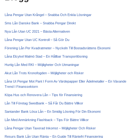
Låna Pengar Utan Krångel – Snabba Och Enkla Lösningar
Sms Lån Danske Bank – Snabba Pengar Direkt
Nya Lån Utan UC 2021 – Bästa Alternativen
Låna Pengar Utan UC Kontroll – Så Gör Du
Förening Lån Per Kvadratmeter – Nyckeln Till Bostadsrättens Ekonomi
Låna Elcykel Malmö Stad – En Hållbar Transportlösning
Hurtig Lån Med RKI – Möjligheter Och Utmaningar
Akut Lån Trots Kronofogden – Möjligheter och Risker
Låna Ut Pengar Mot Pant I Form Av Värdepapper Eller Ädelmetaller – En Växande
Trend I Finanssektorn
Köpa Hus och Renovera Lån – Tips för Finansiering
Lån Till Företag Swedbank – Så Får Du Bättre Villkor
Santander Bank Lösa Lån – En Smidig Lösning För Din Ekonomi
Lån Med Anmärkning Flashback – Tips För Bättre Villkor
Låna Pengar Utan Taxerad Inkomst – Möjligheter Och Risker
Resurs Bank Lån Utan Ränta – En Guide Till Räntefri Finansiering