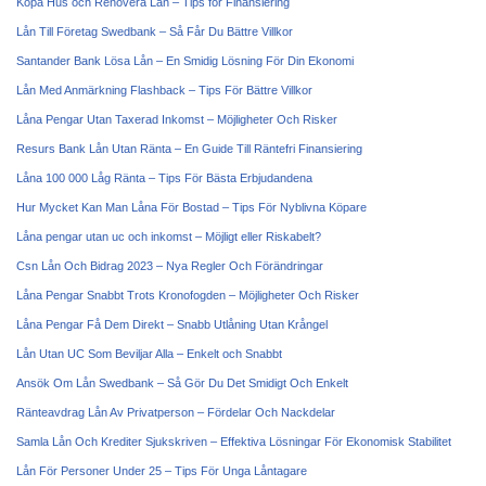
Köpa Hus och Renovera Lån – Tips för Finansiering
Lån Till Företag Swedbank – Så Får Du Bättre Villkor
Santander Bank Lösa Lån – En Smidig Lösning För Din Ekonomi
Lån Med Anmärkning Flashback – Tips För Bättre Villkor
Låna Pengar Utan Taxerad Inkomst – Möjligheter Och Risker
Resurs Bank Lån Utan Ränta – En Guide Till Räntefri Finansiering
Låna 100 000 Låg Ränta – Tips För Bästa Erbjudandena
Hur Mycket Kan Man Låna För Bostad – Tips För Nyblivna Köpare
Låna pengar utan uc och inkomst – Möjligt eller Riskabelt?
Csn Lån Och Bidrag 2023 – Nya Regler Och Förändringar
Låna Pengar Snabbt Trots Kronofogden – Möjligheter Och Risker
Låna Pengar Få Dem Direkt – Snabb Utlåning Utan Krångel
Lån Utan UC Som Beviljar Alla – Enkelt och Snabbt
Ansök Om Lån Swedbank – Så Gör Du Det Smidigt Och Enkelt
Ränteavdrag Lån Av Privatperson – Fördelar Och Nackdelar
Samla Lån Och Krediter Sjukskriven – Effektiva Lösningar För Ekonomisk Stabilitet
Lån För Personer Under 25 – Tips För Unga Låntagare