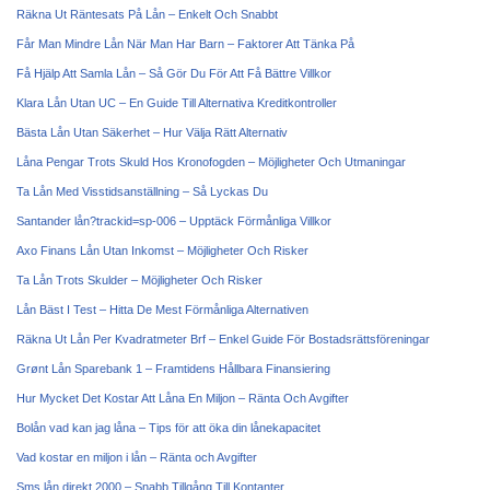
Räkna Ut Räntesats På Lån – Enkelt Och Snabbt
Får Man Mindre Lån När Man Har Barn – Faktorer Att Tänka På
Få Hjälp Att Samla Lån – Så Gör Du För Att Få Bättre Villkor
Klara Lån Utan UC – En Guide Till Alternativa Kreditkontroller
Bästa Lån Utan Säkerhet – Hur Välja Rätt Alternativ
Låna Pengar Trots Skuld Hos Kronofogden – Möjligheter Och Utmaningar
Ta Lån Med Visstidsanställning – Så Lyckas Du
Santander lån?trackid=sp-006 – Upptäck Förmånliga Villkor
Axo Finans Lån Utan Inkomst – Möjligheter Och Risker
Ta Lån Trots Skulder – Möjligheter Och Risker
Lån Bäst I Test – Hitta De Mest Förmånliga Alternativen
Räkna Ut Lån Per Kvadratmeter Brf – Enkel Guide För Bostadsrättsföreningar
Grønt Lån Sparebank 1 – Framtidens Hållbara Finansiering
Hur Mycket Det Kostar Att Låna En Miljon – Ränta Och Avgifter
Bolån vad kan jag låna – Tips för att öka din lånekapacitet
Vad kostar en miljon i lån – Ränta och Avgifter
Sms lån direkt 2000 – Snabb Tillgång Till Kontanter