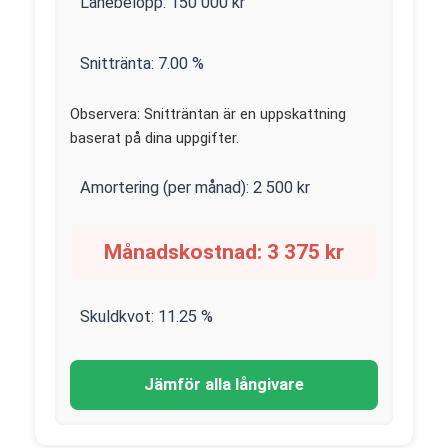
Lånebelopp:
150 000
kr
Snittränta:
7.00
%
Observera: Snitträntan är en uppskattning
baserat på dina uppgifter.
Amortering (per månad):
2 500
kr
Månadskostnad:
3 375
kr
Skuldkvot:
11.25
%
Jämför alla långivare