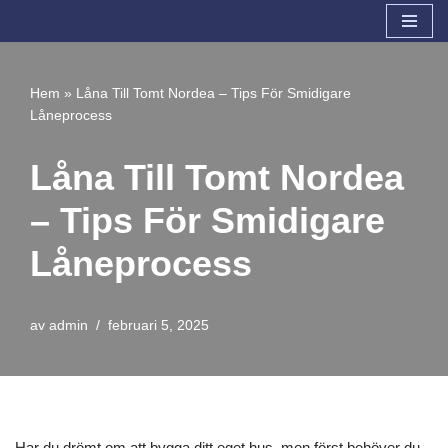
Hoppa
till
Hem
»
Låna Till Tomt Nordea – Tips För Smidigare
innehåll
Låneprocess
Låna Till Tomt Nordea
– Tips För Smidigare
Låneprocess
av
admin
februari 5, 2025
Har du drömt om att bygga ditt eget hus, men först behöver du