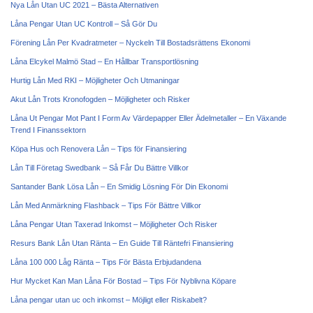
Nya Lån Utan UC 2021 – Bästa Alternativen
Låna Pengar Utan UC Kontroll – Så Gör Du
Förening Lån Per Kvadratmeter – Nyckeln Till Bostadsrättens Ekonomi
Låna Elcykel Malmö Stad – En Hållbar Transportlösning
Hurtig Lån Med RKI – Möjligheter Och Utmaningar
Akut Lån Trots Kronofogden – Möjligheter och Risker
Låna Ut Pengar Mot Pant I Form Av Värdepapper Eller Ädelmetaller – En Växande
Trend I Finanssektorn
Köpa Hus och Renovera Lån – Tips för Finansiering
Lån Till Företag Swedbank – Så Får Du Bättre Villkor
Santander Bank Lösa Lån – En Smidig Lösning För Din Ekonomi
Lån Med Anmärkning Flashback – Tips För Bättre Villkor
Låna Pengar Utan Taxerad Inkomst – Möjligheter Och Risker
Resurs Bank Lån Utan Ränta – En Guide Till Räntefri Finansiering
Låna 100 000 Låg Ränta – Tips För Bästa Erbjudandena
Hur Mycket Kan Man Låna För Bostad – Tips För Nyblivna Köpare
Låna pengar utan uc och inkomst – Möjligt eller Riskabelt?