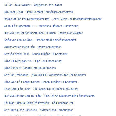
Ta Lån Trots Skulder – Möjligheter Och Risker
Lån Bäst I Test – Hitta De Mest Förmånliga Alternativen
Räkna Ut Lån Per Kvadratmeter Brf – Enkel Guide För Bostadsrättsföreningar
Grønt Lån Sparebank 1 – Framtidens Hållbara Finansiering
Hur Mycket Det Kostar Att Låna En Miljon – Ränta Och Avgifter
Bolån vad kan jag låna – Tips för att öka din lånekapacitet
Vad kostar en miljon i lån – Ränta och Avgifter
Sms lån direkt 2000 – Snabb Tillgång Till Kontanter
Låna Till Nybyggt Hus – Tips För Finansiering
Låna 1 000 Kr-Snabb Och Enkel Process
Csn Lån I Månaden – Nyckeln Till Ekonomiskt Stöd För Studenter
Låna Och Få Pengar Direkt – Snabb Tillgång Till Kontanter
Facit Bank Lån Login – Så Loggar Du In Enkelt Och Säkert
Hur Mycket Kan Jag Ta I Lån – Tips För Att Maximera Ditt Låneutrymme
Får Man Tillbaka Ränta På Privatlån – Så Fungerar Det
Csn Bidrag Och Lån 2023 – Nyheter Och Förändringar