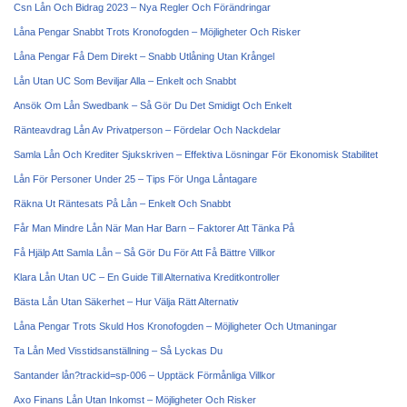
Csn Lån Och Bidrag 2023 – Nya Regler Och Förändringar
Låna Pengar Snabbt Trots Kronofogden – Möjligheter Och Risker
Låna Pengar Få Dem Direkt – Snabb Utlåning Utan Krångel
Lån Utan UC Som Beviljar Alla – Enkelt och Snabbt
Ansök Om Lån Swedbank – Så Gör Du Det Smidigt Och Enkelt
Ränteavdrag Lån Av Privatperson – Fördelar Och Nackdelar
Samla Lån Och Krediter Sjukskriven – Effektiva Lösningar För Ekonomisk Stabilitet
Lån För Personer Under 25 – Tips För Unga Låntagare
Räkna Ut Räntesats På Lån – Enkelt Och Snabbt
Får Man Mindre Lån När Man Har Barn – Faktorer Att Tänka På
Få Hjälp Att Samla Lån – Så Gör Du För Att Få Bättre Villkor
Klara Lån Utan UC – En Guide Till Alternativa Kreditkontroller
Bästa Lån Utan Säkerhet – Hur Välja Rätt Alternativ
Låna Pengar Trots Skuld Hos Kronofogden – Möjligheter Och Utmaningar
Ta Lån Med Visstidsanställning – Så Lyckas Du
Santander lån?trackid=sp-006 – Upptäck Förmånliga Villkor
Axo Finans Lån Utan Inkomst – Möjligheter Och Risker