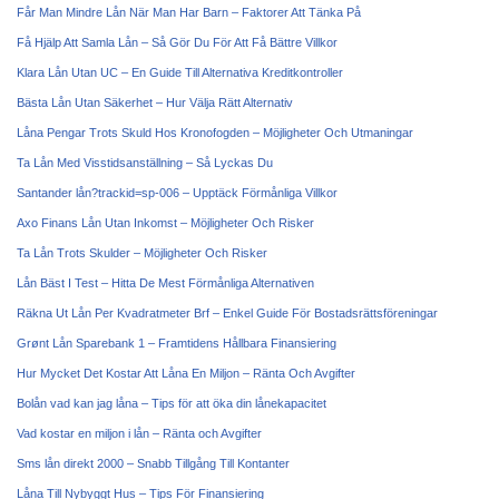
Får Man Mindre Lån När Man Har Barn – Faktorer Att Tänka På
Få Hjälp Att Samla Lån – Så Gör Du För Att Få Bättre Villkor
Klara Lån Utan UC – En Guide Till Alternativa Kreditkontroller
Bästa Lån Utan Säkerhet – Hur Välja Rätt Alternativ
Låna Pengar Trots Skuld Hos Kronofogden – Möjligheter Och Utmaningar
Ta Lån Med Visstidsanställning – Så Lyckas Du
Santander lån?trackid=sp-006 – Upptäck Förmånliga Villkor
Axo Finans Lån Utan Inkomst – Möjligheter Och Risker
Ta Lån Trots Skulder – Möjligheter Och Risker
Lån Bäst I Test – Hitta De Mest Förmånliga Alternativen
Räkna Ut Lån Per Kvadratmeter Brf – Enkel Guide För Bostadsrättsföreningar
Grønt Lån Sparebank 1 – Framtidens Hållbara Finansiering
Hur Mycket Det Kostar Att Låna En Miljon – Ränta Och Avgifter
Bolån vad kan jag låna – Tips för att öka din lånekapacitet
Vad kostar en miljon i lån – Ränta och Avgifter
Sms lån direkt 2000 – Snabb Tillgång Till Kontanter
Låna Till Nybyggt Hus – Tips För Finansiering