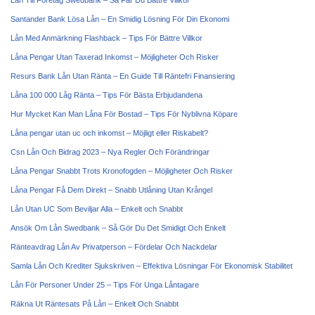
Lån Till Företag Swedbank – Så Får Du Bättre Villkor
Santander Bank Lösa Lån – En Smidig Lösning För Din Ekonomi
Lån Med Anmärkning Flashback – Tips För Bättre Villkor
Låna Pengar Utan Taxerad Inkomst – Möjligheter Och Risker
Resurs Bank Lån Utan Ränta – En Guide Till Räntefri Finansiering
Låna 100 000 Låg Ränta – Tips För Bästa Erbjudandena
Hur Mycket Kan Man Låna För Bostad – Tips För Nyblivna Köpare
Låna pengar utan uc och inkomst – Möjligt eller Riskabelt?
Csn Lån Och Bidrag 2023 – Nya Regler Och Förändringar
Låna Pengar Snabbt Trots Kronofogden – Möjligheter Och Risker
Låna Pengar Få Dem Direkt – Snabb Utlåning Utan Krångel
Lån Utan UC Som Beviljar Alla – Enkelt och Snabbt
Ansök Om Lån Swedbank – Så Gör Du Det Smidigt Och Enkelt
Ränteavdrag Lån Av Privatperson – Fördelar Och Nackdelar
Samla Lån Och Krediter Sjukskriven – Effektiva Lösningar För Ekonomisk Stabilitet
Lån För Personer Under 25 – Tips För Unga Låntagare
Räkna Ut Räntesats På Lån – Enkelt Och Snabbt