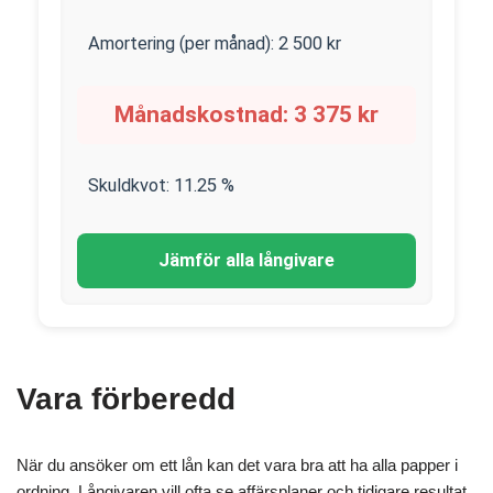
Amortering (per månad):
2 500
kr
Månadskostnad:
3 375
kr
Skuldkvot:
11.25
%
Jämför alla långivare
Vara förberedd
När du ansöker om ett lån kan det vara bra att ha alla papper i
ordning. Långivaren vill ofta se affärsplaner och tidigare resultat.