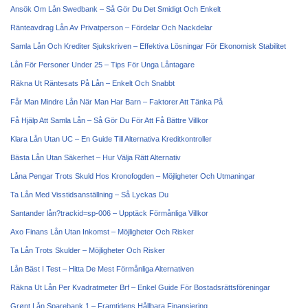
Ansök Om Lån Swedbank – Så Gör Du Det Smidigt Och Enkelt
Ränteavdrag Lån Av Privatperson – Fördelar Och Nackdelar
Samla Lån Och Krediter Sjukskriven – Effektiva Lösningar För Ekonomisk Stabilitet
Lån För Personer Under 25 – Tips För Unga Låntagare
Räkna Ut Räntesats På Lån – Enkelt Och Snabbt
Får Man Mindre Lån När Man Har Barn – Faktorer Att Tänka På
Få Hjälp Att Samla Lån – Så Gör Du För Att Få Bättre Villkor
Klara Lån Utan UC – En Guide Till Alternativa Kreditkontroller
Bästa Lån Utan Säkerhet – Hur Välja Rätt Alternativ
Låna Pengar Trots Skuld Hos Kronofogden – Möjligheter Och Utmaningar
Ta Lån Med Visstidsanställning – Så Lyckas Du
Santander lån?trackid=sp-006 – Upptäck Förmånliga Villkor
Axo Finans Lån Utan Inkomst – Möjligheter Och Risker
Ta Lån Trots Skulder – Möjligheter Och Risker
Lån Bäst I Test – Hitta De Mest Förmånliga Alternativen
Räkna Ut Lån Per Kvadratmeter Brf – Enkel Guide För Bostadsrättsföreningar
Grønt Lån Sparebank 1 – Framtidens Hållbara Finansiering