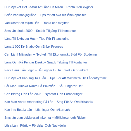
Hur Mycket Det Kostar Att Låna En Miljon – Ränta Och Avgifter
Bolån vad kan jag låna – Tips för att öka din lånekapacitet
Vad kostar en miljon i lån – Ränta och Avgifter
Sms lån direkt 2000 – Snabb Tillgång Till Kontanter
Låna Till Nybyggt Hus – Tips För Finansiering
Låna 1 000 Kr-Snabb Och Enkel Process
Csn Lån I Månaden – Nyckeln Till Ekonomiskt Stöd För Studenter
Låna Och Få Pengar Direkt – Snabb Tillgång Till Kontanter
Facit Bank Lån Login – Så Loggar Du In Enkelt Och Säkert
Hur Mycket Kan Jag Ta I Lån – Tips För Att Maximera Ditt Låneutrymme
Får Man Tillbaka Ränta På Privatlån – Så Fungerar Det
Csn Bidrag Och Lån 2023 – Nyheter Och Förändringar
Kan Man Ändra Amortering På Lån – Steg För Att Omförhandla
Kan Inte Betala Lån – Lösningar Och Alternativ
Sms lån utan deklarerad inkomst – Möjligheter och Risker
Lösa Lån I Förtid – Fördelar Och Nackdelar