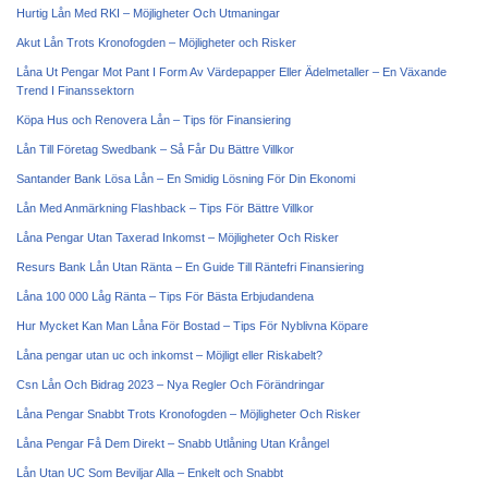
Hurtig Lån Med RKI – Möjligheter Och Utmaningar
Akut Lån Trots Kronofogden – Möjligheter och Risker
Låna Ut Pengar Mot Pant I Form Av Värdepapper Eller Ädelmetaller – En Växande
Trend I Finanssektorn
Köpa Hus och Renovera Lån – Tips för Finansiering
Lån Till Företag Swedbank – Så Får Du Bättre Villkor
Santander Bank Lösa Lån – En Smidig Lösning För Din Ekonomi
Lån Med Anmärkning Flashback – Tips För Bättre Villkor
Låna Pengar Utan Taxerad Inkomst – Möjligheter Och Risker
Resurs Bank Lån Utan Ränta – En Guide Till Räntefri Finansiering
Låna 100 000 Låg Ränta – Tips För Bästa Erbjudandena
Hur Mycket Kan Man Låna För Bostad – Tips För Nyblivna Köpare
Låna pengar utan uc och inkomst – Möjligt eller Riskabelt?
Csn Lån Och Bidrag 2023 – Nya Regler Och Förändringar
Låna Pengar Snabbt Trots Kronofogden – Möjligheter Och Risker
Låna Pengar Få Dem Direkt – Snabb Utlåning Utan Krångel
Lån Utan UC Som Beviljar Alla – Enkelt och Snabbt