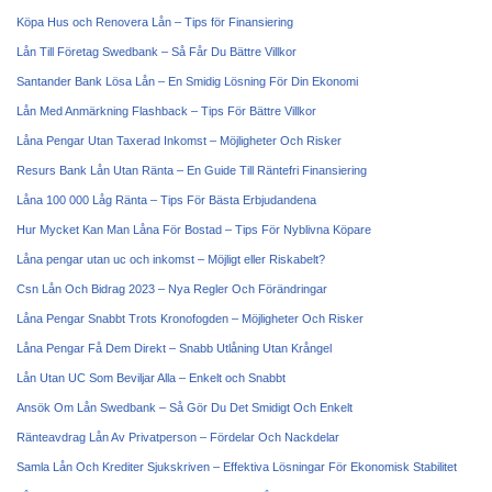
Köpa Hus och Renovera Lån – Tips för Finansiering
Lån Till Företag Swedbank – Så Får Du Bättre Villkor
Santander Bank Lösa Lån – En Smidig Lösning För Din Ekonomi
Lån Med Anmärkning Flashback – Tips För Bättre Villkor
Låna Pengar Utan Taxerad Inkomst – Möjligheter Och Risker
Resurs Bank Lån Utan Ränta – En Guide Till Räntefri Finansiering
Låna 100 000 Låg Ränta – Tips För Bästa Erbjudandena
Hur Mycket Kan Man Låna För Bostad – Tips För Nyblivna Köpare
Låna pengar utan uc och inkomst – Möjligt eller Riskabelt?
Csn Lån Och Bidrag 2023 – Nya Regler Och Förändringar
Låna Pengar Snabbt Trots Kronofogden – Möjligheter Och Risker
Låna Pengar Få Dem Direkt – Snabb Utlåning Utan Krångel
Lån Utan UC Som Beviljar Alla – Enkelt och Snabbt
Ansök Om Lån Swedbank – Så Gör Du Det Smidigt Och Enkelt
Ränteavdrag Lån Av Privatperson – Fördelar Och Nackdelar
Samla Lån Och Krediter Sjukskriven – Effektiva Lösningar För Ekonomisk Stabilitet