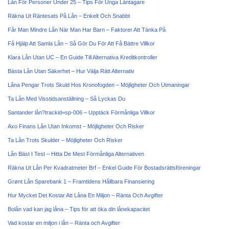
Lån För Personer Under 25 – Tips För Unga Låntagare
Räkna Ut Räntesats På Lån – Enkelt Och Snabbt
Får Man Mindre Lån När Man Har Barn – Faktorer Att Tänka På
Få Hjälp Att Samla Lån – Så Gör Du För Att Få Bättre Villkor
Klara Lån Utan UC – En Guide Till Alternativa Kreditkontroller
Bästa Lån Utan Säkerhet – Hur Välja Rätt Alternativ
Låna Pengar Trots Skuld Hos Kronofogden – Möjligheter Och Utmaningar
Ta Lån Med Visstidsanställning – Så Lyckas Du
Santander lån?trackid=sp-006 – Upptäck Förmånliga Villkor
Axo Finans Lån Utan Inkomst – Möjligheter Och Risker
Ta Lån Trots Skulder – Möjligheter Och Risker
Lån Bäst I Test – Hitta De Mest Förmånliga Alternativen
Räkna Ut Lån Per Kvadratmeter Brf – Enkel Guide För Bostadsrättsföreningar
Grønt Lån Sparebank 1 – Framtidens Hållbara Finansiering
Hur Mycket Det Kostar Att Låna En Miljon – Ränta Och Avgifter
Bolån vad kan jag låna – Tips för att öka din lånekapacitet
Vad kostar en miljon i lån – Ränta och Avgifter