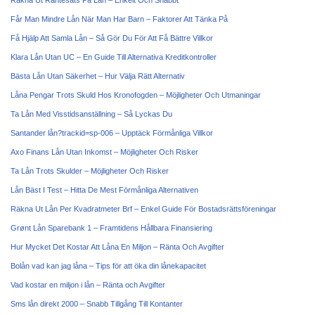
Räkna Ut Räntesats På Lån – Enkelt Och Snabbt
Får Man Mindre Lån När Man Har Barn – Faktorer Att Tänka På
Få Hjälp Att Samla Lån – Så Gör Du För Att Få Bättre Villkor
Klara Lån Utan UC – En Guide Till Alternativa Kreditkontroller
Bästa Lån Utan Säkerhet – Hur Välja Rätt Alternativ
Låna Pengar Trots Skuld Hos Kronofogden – Möjligheter Och Utmaningar
Ta Lån Med Visstidsanställning – Så Lyckas Du
Santander lån?trackid=sp-006 – Upptäck Förmånliga Villkor
Axo Finans Lån Utan Inkomst – Möjligheter Och Risker
Ta Lån Trots Skulder – Möjligheter Och Risker
Lån Bäst I Test – Hitta De Mest Förmånliga Alternativen
Räkna Ut Lån Per Kvadratmeter Brf – Enkel Guide För Bostadsrättsföreningar
Grønt Lån Sparebank 1 – Framtidens Hållbara Finansiering
Hur Mycket Det Kostar Att Låna En Miljon – Ränta Och Avgifter
Bolån vad kan jag låna – Tips för att öka din lånekapacitet
Vad kostar en miljon i lån – Ränta och Avgifter
Sms lån direkt 2000 – Snabb Tillgång Till Kontanter