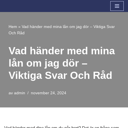
Hoppa
till
Hem
»
Vad händer med mina lån om jag dör – Viktiga Svar
innehåll
Och Råd
Vad händer med mina
lån om jag dör –
Viktiga Svar Och Råd
av
admin
november 24, 2024
Vad händer med dina lån om du går bort? Det är en fråga som