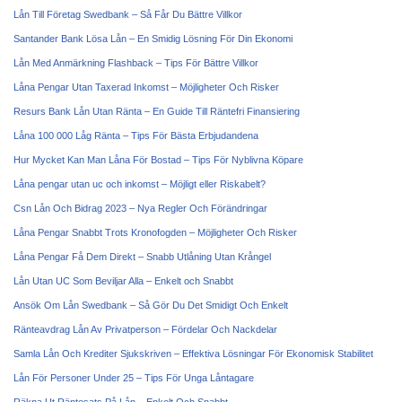
Lån Till Företag Swedbank – Så Får Du Bättre Villkor
Santander Bank Lösa Lån – En Smidig Lösning För Din Ekonomi
Lån Med Anmärkning Flashback – Tips För Bättre Villkor
Låna Pengar Utan Taxerad Inkomst – Möjligheter Och Risker
Resurs Bank Lån Utan Ränta – En Guide Till Räntefri Finansiering
Låna 100 000 Låg Ränta – Tips För Bästa Erbjudandena
Hur Mycket Kan Man Låna För Bostad – Tips För Nyblivna Köpare
Låna pengar utan uc och inkomst – Möjligt eller Riskabelt?
Csn Lån Och Bidrag 2023 – Nya Regler Och Förändringar
Låna Pengar Snabbt Trots Kronofogden – Möjligheter Och Risker
Låna Pengar Få Dem Direkt – Snabb Utlåning Utan Krångel
Lån Utan UC Som Beviljar Alla – Enkelt och Snabbt
Ansök Om Lån Swedbank – Så Gör Du Det Smidigt Och Enkelt
Ränteavdrag Lån Av Privatperson – Fördelar Och Nackdelar
Samla Lån Och Krediter Sjukskriven – Effektiva Lösningar För Ekonomisk Stabilitet
Lån För Personer Under 25 – Tips För Unga Låntagare