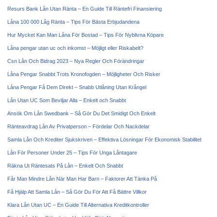
Resurs Bank Lån Utan Ränta – En Guide Till Räntefri Finansiering
Låna 100 000 Låg Ränta – Tips För Bästa Erbjudandena
Hur Mycket Kan Man Låna För Bostad – Tips För Nyblivna Köpare
Låna pengar utan uc och inkomst – Möjligt eller Riskabelt?
Csn Lån Och Bidrag 2023 – Nya Regler Och Förändringar
Låna Pengar Snabbt Trots Kronofogden – Möjligheter Och Risker
Låna Pengar Få Dem Direkt – Snabb Utlåning Utan Krångel
Lån Utan UC Som Beviljar Alla – Enkelt och Snabbt
Ansök Om Lån Swedbank – Så Gör Du Det Smidigt Och Enkelt
Ränteavdrag Lån Av Privatperson – Fördelar Och Nackdelar
Samla Lån Och Krediter Sjukskriven – Effektiva Lösningar För Ekonomisk Stabilitet
Lån För Personer Under 25 – Tips För Unga Låntagare
Räkna Ut Räntesats På Lån – Enkelt Och Snabbt
Får Man Mindre Lån När Man Har Barn – Faktorer Att Tänka På
Få Hjälp Att Samla Lån – Så Gör Du För Att Få Bättre Villkor
Klara Lån Utan UC – En Guide Till Alternativa Kreditkontroller