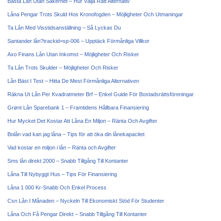
Bästa Lån Utan Säkerhet – Hur Välja Rätt Alternativ
Låna Pengar Trots Skuld Hos Kronofogden – Möjligheter Och Utmaningar
Ta Lån Med Visstidsanställning – Så Lyckas Du
Santander lån?trackid=sp-006 – Upptäck Förmånliga Villkor
Axo Finans Lån Utan Inkomst – Möjligheter Och Risker
Ta Lån Trots Skulder – Möjligheter Och Risker
Lån Bäst I Test – Hitta De Mest Förmånliga Alternativen
Räkna Ut Lån Per Kvadratmeter Brf – Enkel Guide För Bostadsrättsföreningar
Grønt Lån Sparebank 1 – Framtidens Hållbara Finansiering
Hur Mycket Det Kostar Att Låna En Miljon – Ränta Och Avgifter
Bolån vad kan jag låna – Tips för att öka din lånekapacitet
Vad kostar en miljon i lån – Ränta och Avgifter
Sms lån direkt 2000 – Snabb Tillgång Till Kontanter
Låna Till Nybyggt Hus – Tips För Finansiering
Låna 1 000 Kr-Snabb Och Enkel Process
Csn Lån I Månaden – Nyckeln Till Ekonomiskt Stöd För Studenter
Låna Och Få Pengar Direkt – Snabb Tillgång Till Kontanter